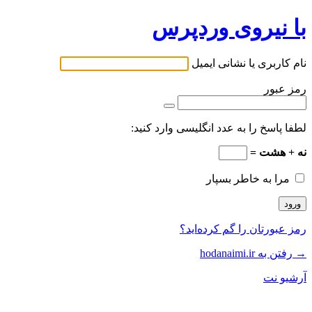
با نیروی وردپرس
نام کاربری یا نشانی ایمیل
رمز عبور
لطفا پاسخ را به عدد انگلیسی وارد کنید:
نه + هشت =
مرا به خاطر بسپار
رمز عبورتان را گم کرده‌اید؟
→ رفتن به hodanaimi.ir
آرشیو نت