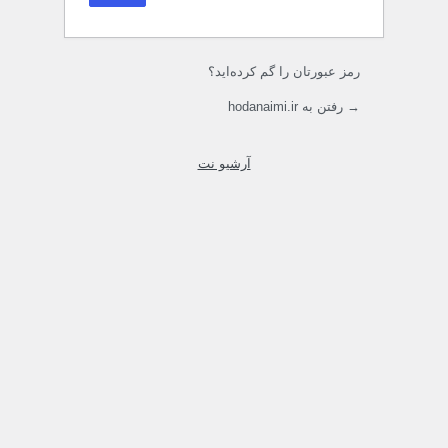
رمز عبورتان را گم کرده‌اید؟
→ رفتن به hodanaimi.ir
آرشیو نت