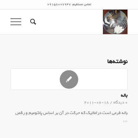
تماس مستقیم: 09158007947
نوشته‌ها
باله
0 دیدگاه
/
2011-06-18
باله فرمی است دراماتیک که حرکت در آن بر اساس پانتومیم و رقص
…