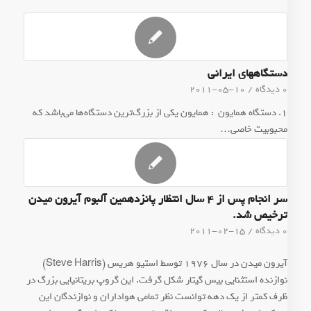
دستگاههای ایرانی
0 دیدگاه
/
2011-05-10
1. دستگاه همایون : همایون یکى از بزرگ‌ترین دستگاه‌ها مى‌باشد که
محبوبیت خاصى…
سر انجام پس از ۴ سال انتظار پانزدهمين آلبوم آیرون ميدن
ترخيص شد.
0 دیدگاه
/
2011-02-15
آیرون ميدن در سال ۱۹۷۶ توسط استيو هريس (Steve Harris)
نوازنده استثنایي بيس گیتار شکل گرفت. این گروپ بریتانیایی بزرگ در
ظرف کمتر از يك دهه توانست نظر تمامی هواداران و نوازندگان این