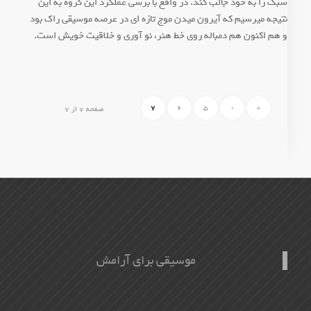
سبک را به خود جالب کند. در واقع با برسی عملکرد این گروه به این
نتیجه میرسیم که آیرون ميدن موج تازه اي در عرصه موسيقی راک بود
و هم اکنون هم دمباله روی خط هنر، نو آوری و خلاقیت خويش است.
7
6
5
‹
«
صفحه 7 از 7
موسیقی برای آرامش