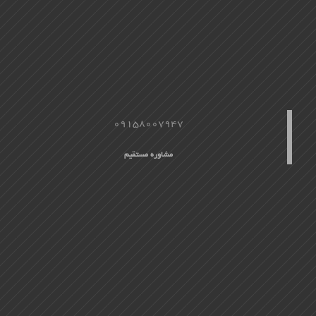
09158007947
مشاوره مستقیم