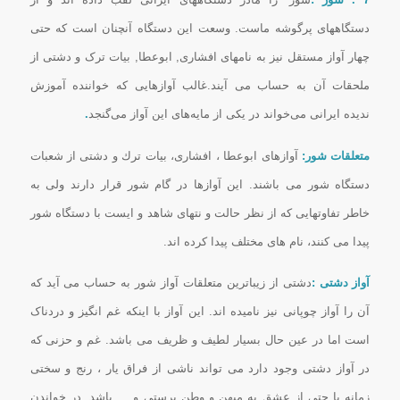
دستگاههای پرگوشه ماست. وسعت این دستگاه آنچنان است که حتی
چهار آواز مستقل نیز به نامهای افشاری, ابوعطا, بیات ترک و دشتی از
ملحقات آن به حساب می آیند.غالب آوازهایی که خواننده آموزش
ندیده ایرانی می‌‌خواند در یکی از مایه‌های این آواز می‌‌گنجد
.
متعلقات شور:
آوازهای ابوعطا ، افشاری، بیات ترك و دشتی از شعبات
دستگاه شور می باشند. این آوازها در گام شور قرار دارند ولی به
خاطر تفاوتهایی كه از نظر حالت و نتهای شاهد و ایست با دستگاه شور
پیدا می كنند، نام های مختلف پیدا كرده اند.
آواز دشتی :
دشتی از زیباترین متعلقات آواز شور به حساب می آید که
آن را آواز چوپانی نیز نامیده اند. این آواز با اینکه غم انگیز و دردناک
است اما در عین حال بسیار لطیف و ظریف می باشد. غم و حزنی که
در آواز دشتی وجود دارد می تواند ناشی از فراق یار ، رنج و سختی
زمانه یا حتی از عشق به میهن و وطن پرستی و … باشد. در خواندن