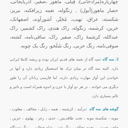
چهارپاره(مرادخانی)، فِیلی، ماهور ،صغیر، آذربایجانی،
حصار ماهور(آبول) , زنگوله، نغمه زیرافکنه، نیریز،
شکسته، عراق، نهیب، مُحَیِّر، آشورآوند، اصفهانک،
خرین، کرشمه، زنگوله، راک‌ هندی، راک کشمیر، راک
عبدالله، کرشمهٔ راک، صفیر راک، ساقى‌نامه، کشته،
صوفى‌نامه، رنگ حربی، رنگ شَلَخو، رنگ یک چوبه.
3. سه گاه :
سه گاه از نغمه های قدیم ایران بوده و ریشه كاملا ایرانی
دارد. البته سه گاه در میان ترك ها استعمال زیادی دارد و آنها در
خواندن این آواز مهارت زیادی دارند. اما فارسی زبانان آن را طور
دیگری می خوانند ، در هر دو آواز با حزن و اندوه همراه است و تاثیر و
تالم بسیاری دارد.
گوشه های سه گاه :
درآمد ، كرشمه ، نغمه ، زابل ، مخالف ، مغلوب ،
مویه ، شكسته مویه ، تخت طاقدیس ، حدی ، رجز ، پهلوی ، حزین ،
حاجی حسنی ، نغمه مخالف ، زنگ شتر ، شاه خطایی …رنگ دستگاه