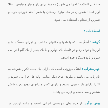
فاعلاتن فاعلات ” اجرا می شود ) معمولا برای راز و نیاز و نیایش . مثلا
آواز استاد شجریان در ماه مبارک رمضان با شعر ” چند خوردی چرب و
شیرین از طعام . استفاده می شود.
اصطلاحات :
گوشه :
آهنگیست كه با نامها و حالتهای مختلف در اجرای دستگاه ها و
آوازها وجود دارد و در فاصله یك چهارم و یا یك پنجم از یك گام اجرا می
شود و تابع دستگاه خود است.
چهارمضراب :
آهنگ موزونی است كه دارای یك جمله تكرار شونده به
نام پایه می باشد و ملودی های دیگر بینابین پایه ها اجرا می شوند و
اكثرا دارای یك تمپوی سریع و دارای كسر میزانهای دوچهارم و شش
هشتم و سه هشتم و غیره می باشند .
پیش درآمد:
از فرم های موسیقی ایرانی است و مانند اورتور در