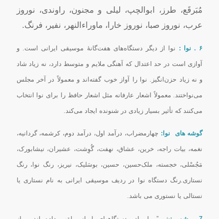
مُبَرقَع، طرز، ابوالچپ، لیلى و مجنون، راوندی، نوروز
عرب، نوروز صبا، نوروز خارا، ماوراءالنهر، نفیر، فرنگ.
۶ . نوا :
نوا از دیگر دستگاه‌هاى هفت‌گانهٔ موسیقى ایرانى است. و
آوازى است در حد اعتدال که آهنگى ملایم و متوسط دارد، نه زیاد شاد
و نه زیاد حزن‌انگیز. نوا را آواز خوب گفته‌اند و معمولاً در آخر مجلس
مى‌نواختند. معمولاً اشعار عارفانه مثل اشعار حافظ را براى نوا انتخاب
مى‌کنند که تأثیر بسیار زیادى در شنونده ایجاد مى‌کند.
گوشه های نوا:
چهارمضراب، درآمد اول، درآمد دوم، کرشمه، گردانیه،
نغمه، بیات راجه، خرین، عشاق، نهفت، گُوِشت، عشیران، نیشابورک،
مَجُسْلی، خجسته، ملک‌حسین، حسین، بوسَلیک، نیریز، رنگ نوا، رنگ
نستارى.رنگ دستگاه نوا در ردیف موسیقی ایرانی به نام نستاری یا
نستالی یا نستوری می باشد.
7
. شور :
شور” را مادر دستگاههای ایرانی لقب داده اند و از