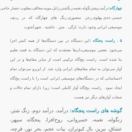
چهارگاه:
درآمد،پیشزنگوله،نغمه،زنگشتر،زابل،مویه،مخالف،مغلوب.حصار.حاجی
حسنی.حدی.پهلوی.رجز. منصوری.رنگ های چهارگاه که در ردیف
موسیقی ایرانی وجود دارند: لزگی . متن . حاشیه . شهرآشوب
۵ . راست پنجگاه :
این دستگاه در بین دستگاه‌ها از همه کمتر اجرا
مى‌شود. بعضى موسیقى‌دان‌ها معتقدند که این دستگاه به قصد تعلیم
بنا شده است. راست پنج‌گاه ترکیبى است از سایر مقام‌ها و در این
آواز مى‌توان به تمام مقام‌هاى ایرانى وارد شد. از این‌رو مى‌توان تمام
احساساتى که در دستگاه‌هاى موسیقى ایرانى است را با راست پنج‌گاه
ایجاد نمود. راست پنج‌گاه آواز کاملى است؛ زیرا داراى تمام حالات و
صفات آوازهاى دیگر نیز هست.
گوشه های راست پنجگاه:
درآمد، درآمد دوم، زنگ شتر،
زنگوله، نغمه، خسروانی، روح‌افزا، پنجگاه، سپهر،
عشاق، نیریز، بال کبوتران، بیات عجم، بحر نور، قرچه،