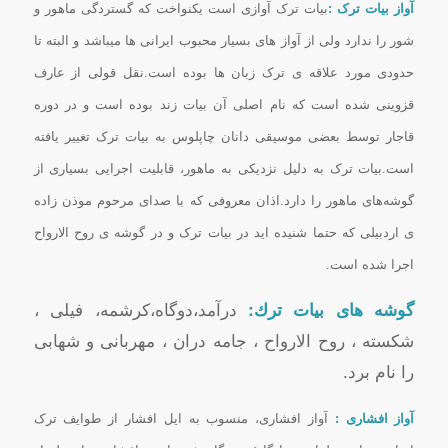
آواز بیات ترک :
بیات ترک آوازی است یکنواخت که گستردگی ماهور و
شور را ندارد ولی از آواز های بسیار محبوب ایرانی ها میباشد و البته تا
حدودی مورد علاقه ی ترک زبان ها بوده است.نقل قولی از عارف
قزوینی شده است که نام اصلی آن بیات زند بوده است و در دوره
قاجار توسط بعضی موسیقی دانان چاپلوس به بیات ترک تغییر یافته
است.بیات ترک به دلیل نزدیکی به ماهور، قابلیت اجرایی بسیاری از
گوشه‌های ماهور را دارد.اذان معروفی که با صدای مرحوم موذن زاده
ی اردبیلی که حتما شنیده اید در بیات ترک و در گوشه ی روح الارواح
اجرا شده است.
گوشه های بیات ترك:
درآمد،دوگاه،كرشمه، فیلی ،
شكسته ، روح الارواح ، جامه دران ، مهربانی و شهابی
را نام برد.
آواز افشاری :
آواز افشاری، منسوب به ایل افشار از طوایف ترک