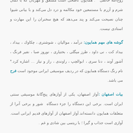
روح‌الله خالقی ” : همایون ناصحى است مشفق و مهربان که با کمال
شرم و آزرم با مستمعین خود مکالمه و درد دل مى‌کند و با بیانى شیوا
چنان نصیحت مى‌کند و پند مى‌دهد که هیچ سخنران را این مهارت و
استادى نیست.
گوشه های مهم همایون:
درآمد ، موالیان ، شوشتری ، چكاوك ، بیداد ،
بیداد كت ، نی داود ، طرز میگلی ، بختیاری ، نوروز صبا ، نفیر فرنگ ،
آشور آوند ، دنا سری ، ابوالچپ ، راوندی ، راز و نیاز … اشاره كرد.*
نام رنگ دستگاه همایون كه در ردیف موسیقی ایرانی موجود است
فرح
می باشد.
بیات اصفهان :
آواز اصفهان، یکی از آوازهای پنج‌گانهٔ موسیقی سنتی
ایران است. برخی این دستگاه را جزء دستگاه شور و برخی آنرا از
متعلقات همایون دانسته‌اند.آواز اصفهان از آوازهاى قدیم ایرانى است.
آوازى است جذاب و گیرا ؛ با ریتمى بین شادى و غم .