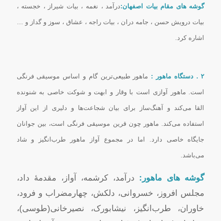
گوشه های مقام بیات اصفهان:
درآمد ، نغمه ، بیات شیراز ، خجسته ،
بیات درویش حسن ، جامه دران ، بیات راجه ، عشاق ، سوز و گداز و …
اشاره كرد.
۲ . دستگاه ماهور :
ماهور طبیعى‌ترین گام و اساس موسیقى فرنگى
است. ماهور آوازى است با وقار و ابهت و شوکت خاصى به شنونده
القا مى‌کند و آهنگ‌ساز براى بیان شجاعت‌ها و دلیرى از این آواز
استفاده مى‌کند. ماهور چون قرین موسیقى فرنگى است، بین جوانان
جایگاه خاصى دارد. اما در مجموع آواز ماهور طرب‌انگیز و شاد
مى‌باشد.
گوشه های ماهور:
درآمد، کرشمه، آواز، مقدمهٔ داد،
مجلس افروز، خسروانی، دلکش، چهارمضراب و فرود،
خاوران، طرب‌انگیز، نیشابورک، نصیرخانى(طوسی)،