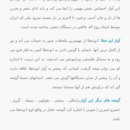
این آواز احساس نقش مهمی را ایفا می کند و باید ادای شعر و تحریر
ها از دل و جان آدمی برخیزد تا لاجرم بر دل نشیند.سرود ملی ای ایران
توسط استاد روح اله خالقی در دستگاه دشتی ساخته شده است.
آواز ابو عطا :
ابوعطا از مهمترین ملحقات شور به حساب می آید و نیز
از کامل ترین آنها. انسان با گوش دادن به ابوعطا کمی به فکر فرو می
رود و به مسائل فلسفی پیرامونش می اندیشد. به این ترتیب تا اندازه
ای می توان نتیجه گرفت, کسانی که بیشتر به آواز ابوعطا علاقه دارند
و آن را بیشتر از سایر دستگاهها گوش می دهند, انسانهای نسبتا گوشه
گیر اند که دراویش هم از آنها مستثنا نیستند.
گوشه های دیگر این آواز:
رامكلی ، سیخی ، یقولون ، یتیمك ، گبری ،
خسرو شیرین ( شونی ) اشاره كرد.گوشه حجاز در واقع اوج ابوعطا می
باشد.