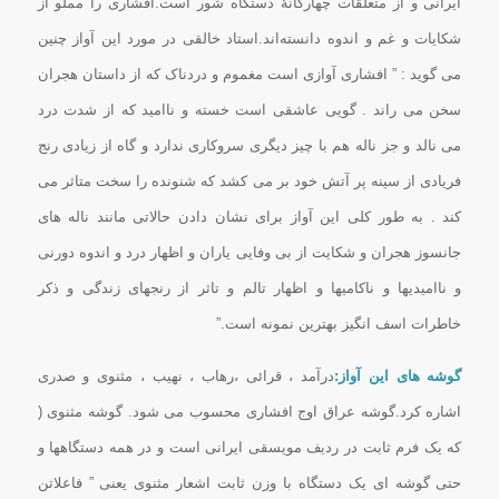
ایرانی و از متعلقات چهارگانهٔ دستگاه شور است.افشاری را مملو از
شکایات و غم و اندوه دانسته‌اند.استاد خالقی در مورد این آواز چنین
می گوید : ” افشاری آوازی است مغموم و دردناک که از داستان هجران
سخن می راند . گویی عاشقی است خسته و ناامید که از شدت درد
می نالد و جز ناله هم با چیز دیگری سروکاری ندارد و گاه از زیادی رنج
فریادی از سینه پر آتش خود بر می کشد که شنونده را سخت متاثر می
کند . به طور کلی این آواز برای نشان دادن حالاتی مانند ناله های
جانسوز هجران و شکایت از بی وفایی یاران و اظهار درد و اندوه دورنی
و ناامیدیها و ناکامیها و اظهار تالم و تاثر از رنجهای زندگی و ذکر
خاطرات اسف انگیز بهترین نمونه است.”
گوشه های این آواز:
درآمد ، قرائی ،رهاب ، نهیب ، مثنوی و صدری
اشاره كرد.گوشه عراق اوج افشاری محسوب می شود. گوشه مثنوی (
که یک فرم ثابت در ردیف مویسقی ایرانی است و در همه دستگاهها و
حتی گوشه ای یک دستگاه با وزن ثابت اشعار مثنوی یعنی ” فاعلاتن