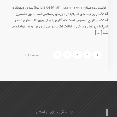
* لوئیس دو میلان luis de Milan 1500-1561 نوازنده ی ویهوئلا و
آهنگساز بر جسته ی اسپانیا در دوره ی رنسانس است . وی نخستین
آهنگساز تاریخ موسیقی است که آثاری را برای ویهوئلا _ سازی که در
اسپانیا ، پرتغال و برخی از ایالات ایتالیا در طی قرن 15 و 16 نواخته می
شد […]
»
›
3
2
1
صفحه 1 از 7
موسیقی برای آرامش