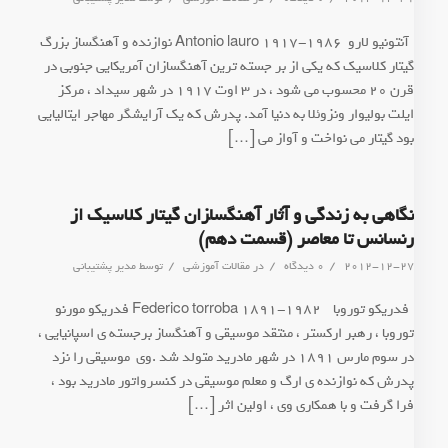
*آنتونیو لارو Antonio lauro 1917-1986 نوازنده و آهنگساز بزرگ
گیتار کلاسیک که یکی از بر جسته ترین آهنگسازان آمریکایی جنوبی در
قرن 20 محسوب می شود ، در 3 اوت 1917 در شهر سیداد ، مرکز
ایلت بولیوار ونزوئلا به دنیا آمد. پدرش که یک آرایشگر مهاجر ایتالیایی
بود گیتار می نواخت و آواز می […]
نگاهی به زندگی و آثار آهنگسا‍زان گیتار کلاسیک از
رنسانس تا معاصر (قسمت دهم)
/
/
/
2012-12-27
0 دیدگاه
در
مقالات آموزشی
توسط
مدیر پشتیبانی
*فدریکو توروبا Federico torroba 1891-1982 فدریکو مورنو
توروبا ، رهبر ارکستر ، منتقد موسیقی و آهنگساز برجسته ی اسپانیایی ،
در سوم مارس 1891 در شهر مادرید متولد شد .وی موسیقی را نزد
پدرش که نوازنده ی ارگ و معلم موسیقی در کنسرواتور مادرید بود ،
فرا گرفت و با همکاری وی ، اولین اثر […]