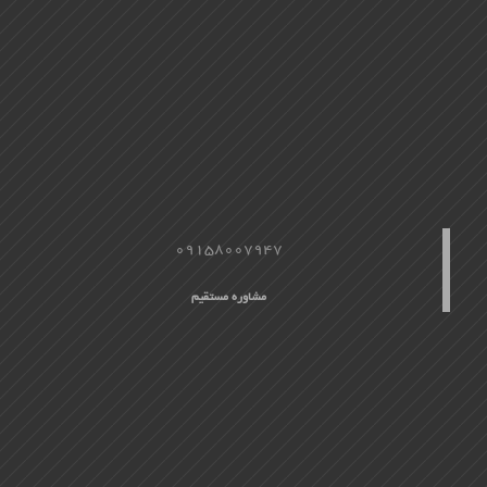
09158007947
مشاوره مستقیم