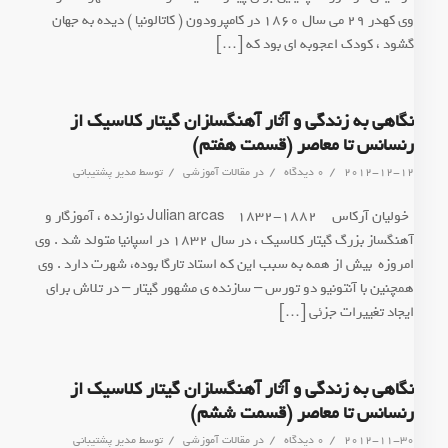
وی کهدر 29 می سال 1860 در کامپرودون ( کاتالونیا ) دیده به جهان
گشود ، کودک اعجوبه ای بود که […]
نگاهی به زندگی و آثار آهنگسا‍زان گیتار کلاسیک از
رنسانس تا معاصر (قسمت هفتم)
/
/
/
2012-12-12
0 دیدگاه
در
مقالات آموزشی
توسط
مدیر پشتیبانی
*خولیان آرکاس Julian arcas 1832-1882 نوازنده ، آموزگار و
آهنگساز بزرگ گیتار کلاسیک ، در سال 1832 در اسپانیا متولد شد . وی
امروزه بیش از همه به سبب این که استاد تارگا بوده، شهرت دارد . وی
همچنین با آنتونیو دو تورس – سازنده ی مشهور گیتار – در تلاش برای
ایجاد تغییرات جزئی […]
نگاهی به زندگی و آثار آهنگسا‍زان گیتار کلاسیک از
رنسانس تا معاصر (قسمت ششم)
/
/
/
2012-11-30
0 دیدگاه
در
مقالات آموزشی
توسط
مدیر پشتیبانی