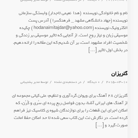
نام و نام خانوادگي نويسنده (هدا نعیمی تاجدار) وابستگی سازمانی
نویسنده (جهاد دانشگاهی مشهد _ فرهنگسرا ) آدرس پست
الكترونيك نويسنده (hodanaimitajdar@yahoo.com ) چکیده
موسیقی زبان و نیاز روح است. از آنجایی که تاثیر موسیقی بر زندگی و
شخصیت افراد مشهود است، بر آن شدیم که این مقاله را ارائه دهیم.
در بخش اول تاثیر […]
گلریزان
/
/
/
2015-03-10
0 دیدگاه
در
دسته‌بندی نشده
توسط
مدیر پشتیبانی
گلریزان 28 آهنگ برای ویولن گردآوری و تنظیم: علی کیانی مجموعه ای
از آهنگ های ایرانی آشنا، بدون فواصل ربع پرده ای سُری و کُرُن، که
امکان اجرای این قطعات را برای نوازندگان شیوه ی کلاسیک نیز فراهم
کرده است. در نگارش نت این کتاب سعی شده تا حد امکان حفظ امانت
صورت گیرد و […]