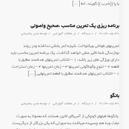
یا پا ((ضرب )) گویند. خط […]
برنامه ریزی یک تمرین مناسب ،صحیح واصولی
/
/
/
2013-05-30
0 دیدگاه
در
مقالات آموزشی
توسط
مدیر پشتیبانی
تمرینهای طولانی ویکنواخت ،نتیجه ثمر بخشی نداشته ودر روند
نوازندگی شما تاثیر منفی خواهد گذاشت. یک برنامه تمرین مناسب باید
دارای ویژگی های زیر باشد: 1 – انتخاب تمرینهای هدفمند مطابق با
قطعه 2 – تنوع وگوناگونی تمرینها 3 – زمان تمرینها 4 – زمان استراحت
1 – انتخاب تمرینهای هدفمند مطابق با قطعه تمرینهایی […]
بانگو
/
/
/
2013-05-30
0 دیدگاه
در
مقالات آموزشی
توسط
مدیر پشتیبانی
بانگوها طبلهای کوچکی از آمریکای لاتین هستند که معمولا به صورت
جفت وبه هم چسبیده میباشند.به صورتی که یکی بزرگتر از دیگریست