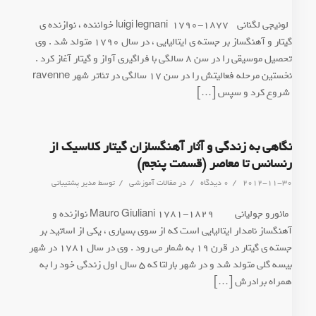
*لوئیجی لگنانی luigi legnani 1790-1877 خواننده ، نوازنده ی
گیتار و آهنگساز بر جسته ی ایتالیایی ، در سال 1790 متولد شد . وی
تحصیل موسیقی را در سن 8 سالگی با فراگیری آواز و گیتار آغاز کرد .
نخستین مرحله فعالیتش را در سن 17 سالگی در تئاتر شهر ravenne
شروع کرد و سپس […]
نگاهی به زندگی و آثار آهنگسا‍زان گیتار کلاسیک از
رنسانس تا معاصر (قسمت پنجم)
/
/
/
2012-11-30
0 دیدگاه
در
مقالات آموزشی
توسط
مدیر پشتیبانی
*مائورو جولیانی Mauro Giuliani 1781-1829 نوازنده و
آهنگساز نامدار ایتالیایی است که از سوی بسیاری ، یکی از اساتید بر
جسته ی گیتار در قرن 19 به شمار می رود . وی در سال 1781 در شهر
بیسه گلی متولد شد و در شهر بارلتا که 5 سال اول زندگی خود را به
همراه برادرش […]