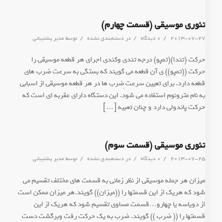
تئوری موسیقی (قسمت چهارم)
/
/
/
2013-07-27
0 دیدگاه
در
دسته‌بندی نشده
توسط
مدیر پشتیبانی
حرکت (تندا)(تمپو) درجه تندی وکندی اجرای هر قطعه موسیقی را
حرکت ((تمپو)) ی آن قطعه می گویند که بستگی به سرعت ضرب های
قطعه دارد. برای تعیین سرعت ِضرب ها در هر قطعه موسیقی از اسبابی
به نام مترونوم استفاده می شود. این دستگاه دارای عقربه ای است که
حرکت پاندولی دارد و چنان تعبیه […]
تئوری موسیقی (قسمت سوم)
/
/
/
2013-07-25
0 دیدگاه
در
دسته‌بندی نشده
توسط
مدیر پشتیبانی
میزان هر جمله موسیقی از نظر زمانی به قسمت های مختلف تقسیم می
شود که هریک از این قسمتها را ((میزان)) گویند.هر میزان ممکن است
از دویاسه یا چهارو…قسمت مساوی تقسیم شود که هریک از این
قسمتها را (( ضرب )) گویند. ضرب به یک حرکت رفت وبرگشت دست