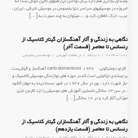
وصدای بم تری هم دارد.برای نواختن این طبلهای لاتین خوش صدا که
امروزه در موسیقیهای سراسر دنیا بخصوص در موسیقی شرقی ، ایران ،
عرب ، ترک ،افغان، کرد.و…..میتوان به چند صورت به […]
نگاهی به زندگی و آثار آهنگسا‍زان گیتار کلاسیک از
رنسانس تا معاصر (قسمت آخر)
/
/
/
2013-01-01
0 دیدگاه
در
مقالات آموزشی
توسط
مدیر پشتیبانی
*کارلو دومنیکونی carlo domeniconi 1947 آهنگساز و گیتاریست
برجسته ی ایتالیایی است که در حوزه های نوازندگی موسیقی کلاسیک و
جاز شهرت دارد . وی در سال 1947 در شهر سسنا دیده به جهان گشود
. در سن 13 سالگی نخستین آموزش های موسیقی را نزد کارمن لنزی
موزانی آغاز کرد و در 17 سالگی […]
نگاهی به زندگی و آثار آهنگسا‍زان گیتار کلاسیک از
رنسانس تا معاصر (قسمت یازدهم)
/
/
/
2012-12-31
0 دیدگاه
در
مقالات آموزشی
توسط
مدیر پشتیبانی