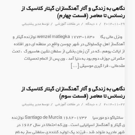
نگاهی به زندگی و آثار آهنگسا‍زان گیتار کلاسیک از
رنسانس تا معاصر (قسمت چهارم)
/
/
/
2012-11-29
0 دیدگاه
در
مقالات آموزشی
توسط
مدیر پشتیبانی
* ونزل ماتی یگا wenzel matiegka 1773-1830 نوازنده گیتار و
آهنگساز اهل چکسلواکی در شهر چوسن واقع در منطقه ای دور افتاده
از ایالت بوهم ، که در آن زمان بخشی از سلطان نشین هاسبورگ ، تحت
حکمرانی جوزف دوم بود به دنیا آمد . وی پس از اتمام تحصیلات
مقدماتی ، فرا گیری موسیقی […]
نگاهی به زندگی و آثار آهنگسا‍زان گیتار کلاسیک از
رنسانس تا معاصر (قسمت سوم)
/
/
/
2012-11-27
0 دیدگاه
در
مقالات آموزشی
توسط
مدیر پشتیبانی
*سانتیاگو دو مورسیا Santiago de Murcia 1682-1732 نوازنده
ی گیتار و آهنگساز اسپانیایی است . وی که احتمالا در سال 1682 در
شهر مادرید متولد شد ، فرزند یک تولید کننده ی سلطنتی ساز به نام