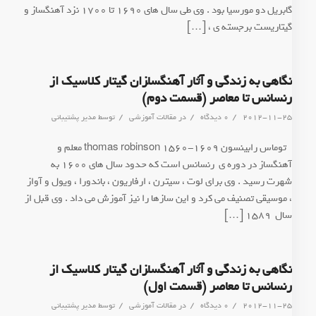
گابریل دو مورسیا بود . وی طی سال های 1690 تا 1700 نزد آهنگساز و
گیتاریست برجسته ی ، […]
نگاهی به زندگی و آثار آهنگسا‍زان گیتار کلاسیک از
رنسانس تا معاصر (قسمت دوم)
/
/
/
2012-11-25
0 دیدگاه
در
مقالات آموزشی
توسط
مدیر پشتیبانی
* توماس رابینسون thomas robinson 1560-1609 معلم و
آهنگساز در دوره ی رنسانس است که حدود سال های 1600 به
شهرت رسید . وی برای لوت ، سیترن ، ارفاریون ، باندورا ، ویول و آواز
، موسیقی تصنیف می کرد و این سازها را نیز آموزش می داد . وی قبل از
سال 1589 […]
نگاهی به زندگی و آثار آهنگسا‍زان گیتار کلاسیک از
رنسانس تا معاصر (قسمت اول)
/
/
/
2012-11-25
0 دیدگاه
در
مقالات آموزشی
توسط
مدیر پشتیبانی