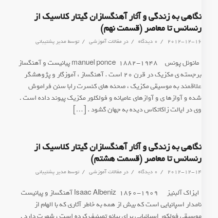
نگاهی به زندگی و آثار آهنگسا‍زان گیتار کلاسیک از
رنسانس تا معاصر (قسمت نهم)
/
/
/
2012-12-16
0 دیدگاه
در
مقالات آموزشی
توسط
مدیر پشتیبانی
*مانوئل پونس manuel ponce 1882-1948 پیانیست و آهنگساز
برجسته ی مکزیک در قرن 20 است . آهنگساز ، آموزگار و پژوهشگر
علاقمند به موسیقی مکزیک ، صحنه های کنسرت رابا سنن فراموش
شده و آوازها ی و آوازهای عامیانه و فولکلور مکزیک پیوند داده است .
وی در ایالت زاکاتکاس دیده به جهان گشود . […]
نگاهی به زندگی و آثار آهنگسا‍زان گیتار کلاسیک از
رنسانس تا معاصر (قسمت هشتم)
/
/
/
2012-12-14
0 دیدگاه
در
مقالات آموزشی
توسط
مدیر پشتیبانی
*ایزاک آلبنیز Isaac Albeniz 1860-1909 آهنگساز و پیانیست
نامدار اسپانیایی است که بیش از همه به خاطر آثاری که با الهام از
موسیقی فولکور اسپانیایی برای پیانو تصنیف کرده است ، شهرت دارد .