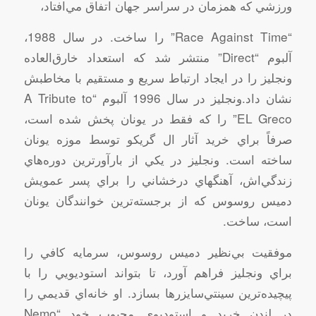
ورزشي‌ كه‌ همزمان‌ در سراسر جهان‌ اتفاق‌ مي‌افتاد،
“Race Against Time” را ساخت‌. در سال‌ 1988،
آلبوم‌ “Direct” منتشر شد كه‌ استعداد خارق‌العاده‌
ونجليز را در ايجاد ارتباط‌ سريع‌ و مستقيم‌ با مخاطبش‌
نشان‌ داد.ونجليز در سال‌ 1996 آلبوم‌ “A Tribute to
EL Greco” را كه‌ فقط‌ در يونان‌ پخش‌ شده‌ است‌،
صرفاً براي‌ خريد آثار ال‌ گريكو توسط‌ موزه‌ يونان‌
ساخته‌ است‌. ونجليز در يكي‌ از بارآورترين‌ دوره‌هاي‌
زندگي‌اش‌، آهنگهاي‌ درخشاني‌ را براي‌ پسر عمويش‌
دميس‌ روسوس‌ كه‌ از برجسته‌ترين‌ خوانندگان‌ يونان‌
است‌، ساخت‌.
موفقيت‌ بي‌نظير دميس‌ روسوس‌، سرمايه‌ كافي‌ را
براي‌ ونجليز فراهم‌ آورد، تا بتواند استوديويي‌ را با
پيچيده‌ترين‌ سينتي‌سايزرها بسازد. او خانه‌اي‌ قديمي‌ را
در لندن‌ خريد و استوديوي‌ محبوب‌ خود “Nemo