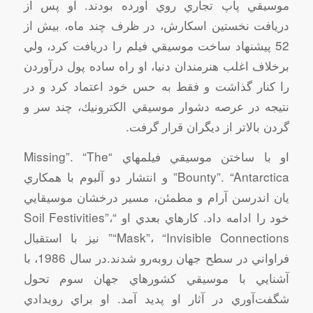
موسيقي‌ پاپ‌ تجاري‌ روي‌ آورده‌ بودند. او پس‌ از
دريافت‌ نخستين‌ اسكارش‌، در ظرف‌ چند ماه‌، بيش‌ از
52 پيشنهاد ساخت‌ موسيقي‌ فيلم‌ را دريافت‌ كرد، ولي‌
برخلاف‌ اغلب‌ هنرمندان‌ دنيا، او راه‌ ساده‌ پول‌ درآوردن‌
را كنار گذاشت‌ و فقط‌ به‌ حس‌ خود اعتماد كرد و در
نتيجه‌ در عرصه‌ دشوار موسيقي‌ الكترونيك‌، چند سر و
گردن‌ بالاتر از ديگران‌ قرار گرفت‌.
او با ساختن‌ موسيقي‌ فيلمهاي‌ “Missing”. “The
Bounty”. “Antarctica” و انتشار دو آلبوم‌ با همكاري‌
يان‌ اندرسن آرام‌ و مطمئن‌، مسير درخشان‌ موسيقايي‌
خود را ادامه‌ داد. كارهاي‌ بعدي‌ او “Soil Festivities”،
“Mask”، “Invisible Connections” نيز با استقبال‌
فراواني‌ در سطح‌ جهان‌ روبه‌رو شدند.در سال‌ 1986، با
آشنايي‌ با موسيقي‌ كشورهاي‌ جهان‌ سوم‌ تحول‌
شگفت‌آوري‌ در آثار او پديد آمد. او براي‌ رويدادي‌