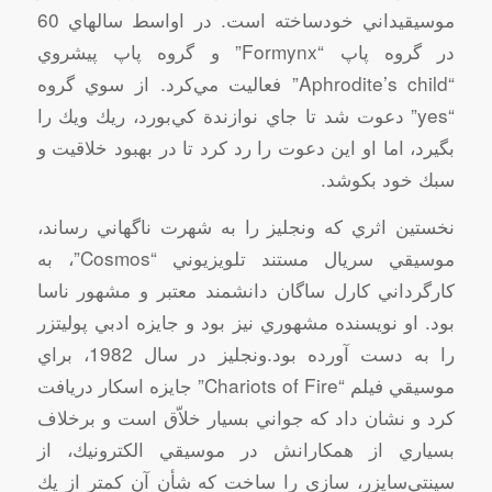
موسيقيداني‌ خود‌ساخته‌ است‌. در اواسط‌ سالهاي‌ 60
در گروه‌ پاپ‌ “Formynx” و گروه‌ پاپ‌ پيشروي‌
“Aphrodite’s child” فعاليت‌ مي‌كرد. از سوي‌ گروه‌
“yes” دعوت‌ شد تا جاي‌ نوازندة‌ كي‌بورد، ريك‌ ويك‌ را
بگيرد، اما او اين‌ دعوت‌ را رد كرد تا در بهبود خلاقيت‌ و
سبك‌ خود بكوشد.
نخستين‌ اثري‌ كه‌ ونجليز را به‌ شهرت‌ ناگهاني‌ رساند،
موسيقي‌ سريال‌ مستند تلويزيوني‌ “Cosmos”، به‌
كارگرداني‌ كارل‌ ساگان‌ دانشمند معتبر و مشهور ناسا
بود. او نويسنده‌ مشهوري‌ نيز بود و جايزه‌ ادبي‌ پوليتزر
را به‌ دست‌ آورده‌ بود.ونجليز در سال‌ 1982، براي‌
موسيقي‌ فيلم‌ “Chariots of Fire” جايزه‌ اسكار دريافت‌
كرد و نشان‌ داد كه‌ جواني‌ بسيار خلاّق‌ است‌ و برخلاف‌
بسياري‌ از همكارانش‌ در موسيقي‌ الكترونيك‌، از
سينتي‌سايزر، سازي‌ را ساخت‌ كه‌ شأن‌ آن‌ كمتر از يك‌