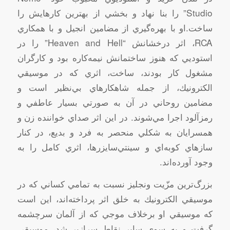
Studio” را بنا نهاد و بخشي‌ از بهترين‌ كارهايش‌ را
ساخت‌.او با بهره‌گيري‌ از مضامين‌ انجيل‌ و با همكاري‌
RCA، اثر درخشانش‌ “Heaven and Hell” را در
استوديي‌ كه‌ هنوز ساختمانش‌ نيمه‌كاره‌ بود و كارگران‌
مشغول‌ كار بودند، ساخت‌، اثري‌ كه‌ در موسيقي‌
الكترونيك‌، از جمله‌ شاهكارهاي‌ بي‌نظير است‌ و
مضامين‌ روحاني‌ در آن‌ به‌ صورتي‌ بسيار عاطفي‌ و
رمزآلود اجرا مي‌شوند. در اين‌ اثر صداي‌ خواننده‌ زن‌ و
همسرايان‌ به‌ شكلي‌ منحصر به‌ فرد و بديع‌، در كنار
سازهاي‌ كوبه‌اي‌ و سينتي‌سايزرها، اثري‌ كامل‌ را به‌
وجود آورده‌اند.
بزرگ‌‌ترين‌ مزّيت‌ ونجليز نسبت‌ به‌ تمامي‌ كساني‌ كه‌ در
موسيقي‌ الكترونيك‌ به‌ خلق‌ اثر پرداخته‌اند، اين‌ است‌
كه‌ موسيقي‌ او برخلاف‌ موجي‌ كه‌ از آلمان‌ سرچشمه‌
گرفت‌ و به‌ سوي‌ ساير نقاط‌ سرازير شد، موسيقي‌