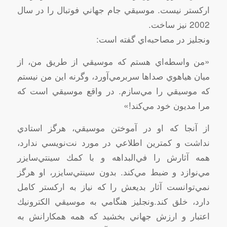
اركستر نيست‌. موسيقي‌ جام‌ جهاني‌ فوتبال‌ را در سال‌
2002 نيز ساخت‌.
ونجليز در مصاحبه‌اي‌ گفته‌ است‌:
«من‌ واسطه‌اي‌ هستم‌ كه‌ موسيقي‌ از طريق‌ من‌، از
ميان‌ هياهوي‌ صداها سربرمي‌آورد، وگرنه‌ اين‌ من‌ نيستم‌
كه‌ موسيقي‌ را مي‌سازم‌. در واقع‌ موسيقي‌ است‌ كه‌
مرا مديون‌ خود مي‌كند!»
از آنجا كه‌ او در آموختن‌ موسيقي‌، هرگز استادي‌
نداشت‌ و كمترين‌ اطلاعي‌ در مورد نت‌نويسي‌ ندارد،
همه‌ آثارش‌ را في‌البداهه‌ و با كمك‌ سينتي‌سايزر
مي‌نوازد و ضبط‌ مي‌كند. بدون‌ سينتي‌سايزر، او هرگز
نمي‌توانست‌ آثار بديعش‌ را كه‌ نياز به‌ اركستر كامل‌
دارد، خلق‌ كند.ونجليز هنگامي‌ به‌ موسيقي‌ الكترونيك‌
اعتبار و ارزش‌ جهاني‌ بخشيد كه‌ همه‌ همكارانش‌ به‌